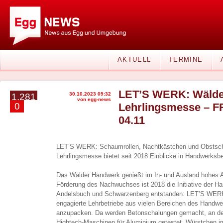
AKTUELL
TERMINE
LET’S WERK: Wälde
30.10.2023 09:32
1.281
von egg-news
0
Lehrlingsmesse – FR
04.11
LET’S WERK: Schaumrollen, Nachtkästchen und Obstsch
Lehrlingsmesse bietet seit 2018 Einblicke in Handwerksb
Das Wälder Handwerk genießt im In- und Ausland hohes A
Förderung des Nachwuchses ist 2018 die Initiative der H
Andelsbuch und Schwarzenberg entstanden: LET’S WERK.
engagierte Lehrbetriebe aus vielen Bereichen des Handwe
anzupacken. Da werden Betonschalungen gemacht, an der
Hightech-Maschinen für Aluminium getestet, Würstchen im