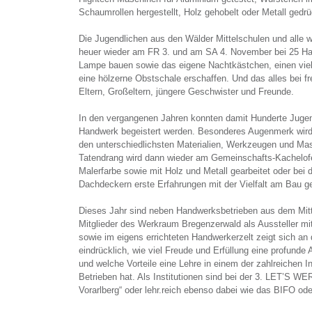
Schaumrollen hergestellt, Holz gehobelt oder Metall gedrü
Die Jugendlichen aus den Wälder Mittelschulen und alle w
heuer wieder am FR 3. und am SA 4. November bei 25 Ha
Lampe bauen sowie das eigene Nachtkästchen, einen viel
eine hölzerne Obstschale erschaffen. Und das alles bei frei
Eltern, Großeltern, jüngere Geschwister und Freunde.
In den vergangenen Jahren konnten damit Hunderte Jugend
Handwerk begeistert werden. Besonderes Augenmerk wird 
den unterschiedlichsten Materialien, Werkzeugen und Mas
Tatendrang wird dann wieder am Gemeinschafts-Kachelofe
Malerfarbe sowie mit Holz und Metall gearbeitet oder bei 
Dachdeckern erste Erfahrungen mit der Vielfalt am Bau 
Dieses Jahr sind neben Handwerksbetrieben aus dem Mitt
Mitglieder des Werkraum Bregenzerwald als Aussteller m
sowie im eigens errichteten Handwerkerzelt zeigt sich a
eindrücklich, wie viel Freude und Erfüllung eine profund
und welche Vorteile eine Lehre in einem der zahlreichen I
Betrieben hat. Als Institutionen sind bei der 3. LET’S W
Vorarlberg“ oder lehr.reich ebenso dabei wie das BIFO od