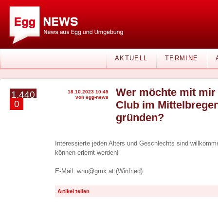
AKTUELL
TERMINE
Wer möchte mit mir 
18.10.2023 10:45
1.440
von egg-news
0
Club im Mittelbrege
gründen?
Interessierte jeden Alters und Geschlechts sind willkomm
können erlernt werden!
E-Mail: wnu@gmx.at (Winfried)
Artikel teilen