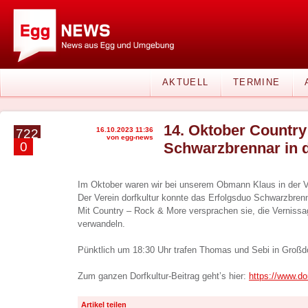
AKTUELL
TERMINE
14. Oktober Country
16.10.2023 11:36
722
von egg-news
0
Schwarzbrennar in 
Im Oktober waren wir bei unserem Obmann Klaus in der V
Der Verein dorfkultur konnte das Erfolgsduo Schwarzbren
Mit Country – Rock & More versprachen sie, die Vernissa
verwandeln.
Pünktlich um 18:30 Uhr trafen Thomas und Sebi in Großdo
Zum ganzen Dorfkultur-Beitrag geht’s hier:
https://www.dor
Artikel teilen