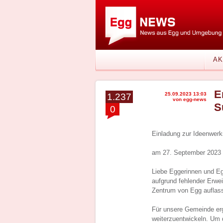
AK
E
25.09.2023 13:03
1.237
von egg-news
S
0
Einladung zur Ideenwerk
am 27. September 2023 
Liebe Eggerinnen und Eg
aufgrund fehlender Erwe
Zentrum von Egg auflass
Für unsere Gemeinde erg
weiterzuentwickeln. Um 