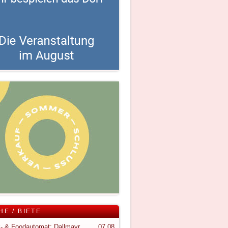
HE / BIETE
Snack- & Foodautomat; Dallmayr S150
07.08.