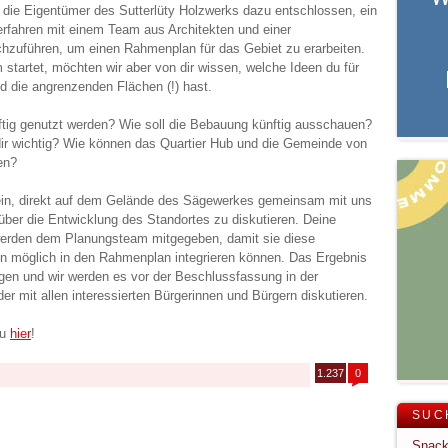
die Eigentümer des Sutterlüty Holzwerks dazu entschlossen, ein
rfahren mit einem Team aus Architekten und einer
chzuführen, um einen Rahmenplan für das Gebiet zu erarbeiten.
startet, möchten wir aber von dir wissen, welche Ideen du für
d die angrenzenden Flächen (!) hast.
nftig genutzt werden? Wie soll die Bebauung künftig ausschauen?
ir wichtig? Wie können das Quartier Hub und die Gemeinde von
en?
 ein, direkt auf dem Gelände des Sägewerkes gemeinsam mit uns
er die Entwicklung des Standortes zu diskutieren. Deine
erden dem Planungsteam mitgegeben, damit sie diese
n möglich in den Rahmenplan integrieren können. Das Ergebnis
egen und wir werden es vor der Beschlussfassung in der
r mit allen interessierten Bürgerinnen und Bürgern diskutieren.
du
hier
!
1.237
0
SUC