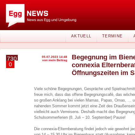
AKTUELL
TERMINE
Begegnung im Bien
05.07.2023 14:48
730
von mein Beitrag
0
connexia Elternbera
Öffnungszeiten im
Viele schöne Begegnungen, Gespräche und Spielnachmitta
freue mich, dass das offene Begegnungscafé, das wöchent
so großen Anklang bei vielen Mamas, Papas, Omas, … un
nahenden Sommer kommt jetzt eine Zeit des Draußensei
vielleicht auch Verreisens. Deshalb macht das Begegnung
Schulsommerferien (8. Juli – 10. September) Pause!
Die connexia-Elternberatung findet jedoch wie gewohnt je
von 14 – 15.30 Uhr im Bienenhaus statt (Ausnahme: keine