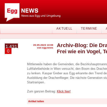
AKTUELL
TERMINE
Archiv-Blog: Die Dra
20.05.2023 10:00
1.431
von egg-news
0
Frei wie ein Vogel, Tei
Mittlerweile haben die Gemeinden, die Bezirkshauptmanns
Luftfahrtbehörde in Wien versucht, den Boom des Drachen
zu lenken. Kaspar Greber aus Egg erkannte den Trend der 
Ausbildung der Drachenflieger. Die nächste Generation st
Startrampen.
Zum ganzen Beitrag:
Klick hier!
Artikel teilen