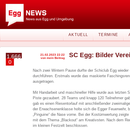
AKTUELL
TERMINE
SC Egg: Bilder Vere
21.02.2023 22:22
1.666
von mein Beitrag
0
Nach zwei Wintern Pause durfte der Schiclub Egg wieder 
durchführen. Erstmals wurde das maskierte Faschingsren
ausgetragen.
Mit Handarbeit und maschineller Hilfe wurde aus letzten 
Piste gezaubert. 28 Teams und knapp 120 Teilnehmer gab
gab es einen Riesentorlauf mit anschließender zweimaliger
der Erwachsenenklasse holte sich die Egger Feuerwehr, b
„Pinguine“ die Nase vorne. Bei der Kostümwertung zeigte
mit dem Thema „Blackout“ am Kreativsten. Nach dem Ren
im kleinen Festzelt beschlossen.