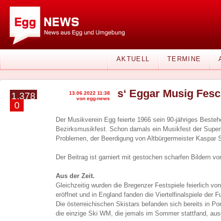
AKTUELL
TERMINE
s‘ Eggar Musig Fesc
13.06.2022 11:38
1.378
von egg-news
0
Der Musikverein Egg feierte 1966 sein 90-jähriges Beste
Bezirksmusikfest. Schon damals ein Musikfest der Super
Problemen, der Beerdigung von Altbürgermeister Kaspar 
Der Beitrag ist garniert mit gestochen scharfen Bildern 
Aus der Zeit.
Gleichzeitig wurden die Bregenzer Festspiele feierlich v
eröffnet und in England fanden die Viertelfinalspiele der F
Die österreichischen Skistars befanden sich bereits in Por
die einzige Ski WM, die jemals im Sommer stattfand, aus