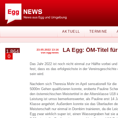
AKTUELL
TERMINE
LA Egg: ÖM-Titel fü
23.05.2022 13:16
1.864
von egg-news
0
Das Jahr 2022 ist noch nicht einmal zur Hälfte vorbei und 
fest, dass es das erfolgreichste in der Vereinsgeschichte
sein wird.
Nachdem sich Theresia Mohr im April sensationell für di
5000m Gehen qualifizieren konnte, eroberte Pauline Sc
den österreichischen Meistertitel in der Altersklasse U18
Leistung ist umso bemerkenswerter, als Pauline erst 14 Ja
Klasse angehört. Außerdem konnte sie das Überlaufen d
Meisterschaft nur einmal in Dornbirn trainieren, da die L
Egg zwar wirklich super ist, einen Wassergraben hat sie ab