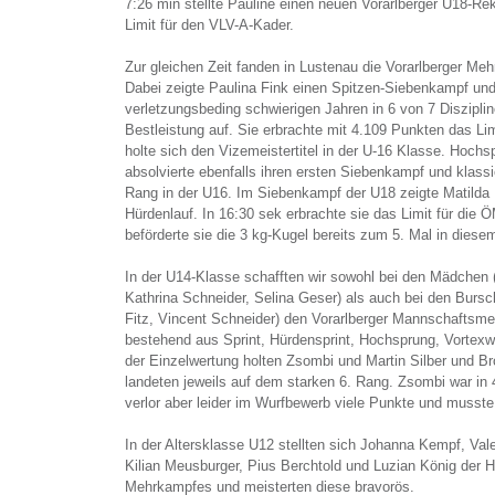
7:26 min stellte Pauline einen neuen Vorarlberger U18-Re
Limit für den VLV-A-Kader.
Zur gleichen Zeit fanden in Lustenau die Vorarlberger Me
Dabei zeigte Paulina Fink einen Spitzen-Siebenkampf und 
verletzungsbeding schwierigen Jahren in 6 von 7 Diszipli
Bestleistung auf. Sie erbrachte mit 4.109 Punkten das Li
holte sich den Vizemeistertitel in der U-16 Klasse. Hochs
absolvierte ebenfalls ihren ersten Siebenkampf und klassi
Rang in der U16. Im Siebenkampf der U18 zeigte Matilda
Hürdenlauf. In 16:30 sek erbrachte sie das Limit für di
beförderte sie die 3 kg-Kugel bereits zum 5. Mal in diese
In der U14-Klasse schafften wir sowohl bei den Mädchen 
Kathrina Schneider, Selina Geser) als auch bei den Burs
Fitz, Vincent Schneider) den Vorarlberger Mannschaftsmei
bestehend aus Sprint, Hürdensprint, Hochsprung, Vortexw
der Einzelwertung holten Zsombi und Martin Silber und B
landeten jeweils auf dem starken 6. Rang. Zsombi war in 4
verlor aber leider im Wurfbewerb viele Punkte und musst
In der Altersklasse U12 stellten sich Johanna Kempf, Val
Kilian Meusburger, Pius Berchtold und Luzian König der 
Mehrkampfes und meisterten diese bravorös.