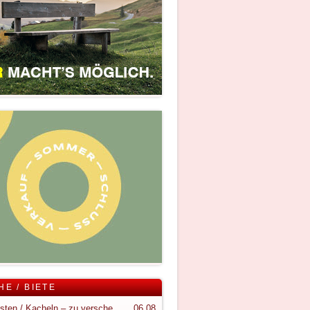
HE / BIETE
Holzkisten / Kacheln – zu verschenken
06.08.