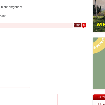
 nicht entgehen!
 Hand
1.341
0
SUC