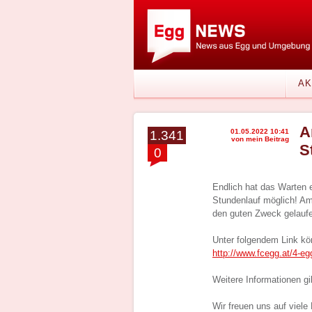
AK
A
01.05.2022 10:41
1.341
von mein Beitrag
S
0
Endlich hat das Warten 
Stundenlauf möglich! Am
den guten Zweck gelauf
Unter folgendem Link kö
http://www.fcegg.at/4-eg
Weitere Informationen gi
Wir freuen uns auf viel