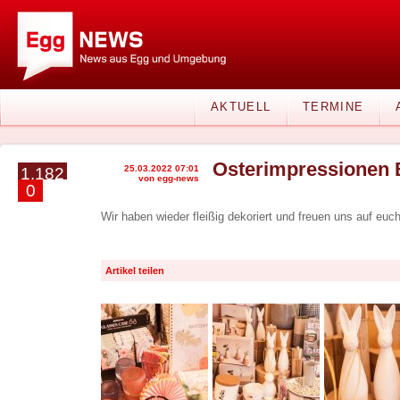
AKTUELL
TERMINE
Osterimpressionen
25.03.2022 07:01
1.182
von egg-news
0
Wir haben wieder fleißig dekoriert und freuen uns auf euc
Artikel teilen