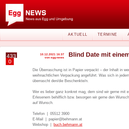
AKTUELL
TERMINE
Blind Date mit ein
10.12.2021 16:37
433
von egg-news
0
Die Überraschung ist in Papier verpackt – der Inhalt in w
weihnachtlichen Verpackung angeführt. Was sich in jede
überrascht den/die Beschenkte/n.
Wer es lieber ganz konkret mag, dem sind wir gerne mit e
Erlesenem behilflich bzw. besorgen wir gerne den Wunsch
auf Wunsch.
Telefon | 05512 3900
E-Mail | papier@behmann.at
Webshop |
buch.behmann.at