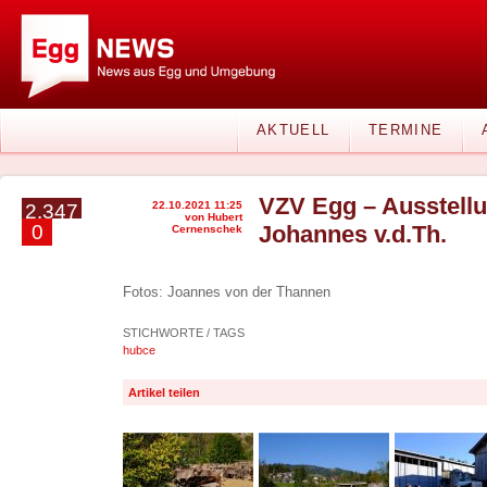
AKTUELL
TERMINE
VZV Egg – Ausstellu
22.10.2021 11:25
2.347
von Hubert
0
Johannes v.d.Th.
Cernenschek
Fotos: Joannes von der Thannen
STICHWORTE / TAGS
hubce
Artikel teilen