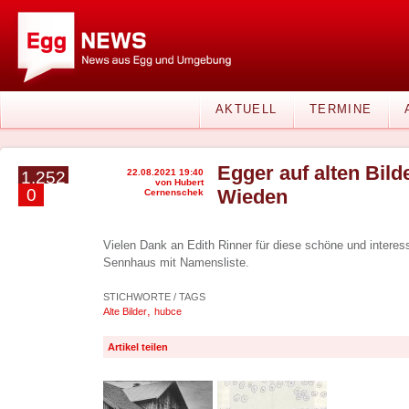
AKTUELL
TERMINE
Egger auf alten Bil
22.08.2021 19:40
1.252
von Hubert
0
Wieden
Cernenschek
Vielen Dank an Edith Rinner für diese schöne und inter
Sennhaus mit Namensliste.
STICHWORTE / TAGS
,
Alte Bilder
hubce
Artikel teilen