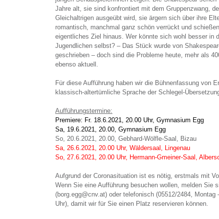
Jahre alt, sie sind konfrontiert mit dem Gruppenzwang, d
Gleichaltrigen ausgeübt wird, sie ärgern sich über ihre Elt
romantisch, manchmal ganz schön verrückt und schießen 
eigentliches Ziel hinaus. Wer könnte sich wohl besser in 
Jugendlichen selbst? – Das Stück wurde von Shakespear
geschrieben – doch sind die Probleme heute, mehr als 40
ebenso aktuell.
Für diese Aufführung haben wir die Bühnenfassung von Eri
klassisch-altertümliche Sprache der Schlegel-Übersetzung 
Aufführungstermine:
Premiere: Fr. 18.6.2021, 20.00 Uhr, Gymnasium Egg
Sa, 19.6.2021, 20.00, Gymnasium Egg
So, 20.6.2021, 20.00, Gebhard-Wölfle-Saal, Bizau
Sa, 26.6.2021, 20.00 Uhr, Wäldersaal, Lingenau
So, 27.6.2021, 20.00 Uhr, Hermann-Gmeiner-Saal, Alber
Aufgrund der Coronasituation ist es nötig, erstmals mit Vo
Wenn Sie eine Aufführung besuchen wollen, melden Sie sic
(borg.egg@cnv.at) oder telefonisch (05512/2484, Montag –
Uhr), damit wir für Sie einen Platz reservieren können.