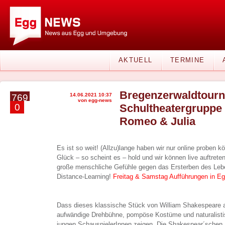
AKTUELL
TERMINE
Bregenzerwaldtourn
14.06.2021 10:37
769
von egg-news
0
Schultheatergruppe
Romeo & Julia
Es ist so weit! (Allzu)lange haben wir nur online proben k
Glück – so scheint es – hold und wir können live auftreten
große menschliche Gefühle gegen das Ersterben des Leb
Distance-Learning!
Freitag & Samstag Aufführungen in Eg
Dass dieses klassische Stück von William Shakespeare 
aufwändige Drehbühne, pompöse Kostüme und naturalisti
jungen SchauspielerInnen zeigen. Die Shakespear´schen 