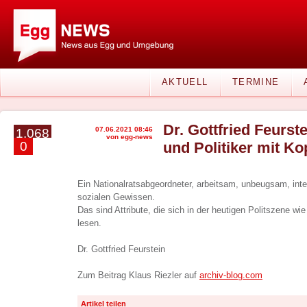
AKTUELL
TERMINE
Dr. Gottfried Feurst
07.06.2021 08:46
1.068
von egg-news
0
und Politiker mit K
Ein Nationalratsabgeordneter, arbeitsam, unbeugsam, int
sozialen Gewissen.
Das sind Attribute, die sich in der heutigen Politszene wi
lesen.
Dr. Gottfried Feurstein
Zum Beitrag Klaus Riezler auf
archiv-blog.com
Artikel teilen