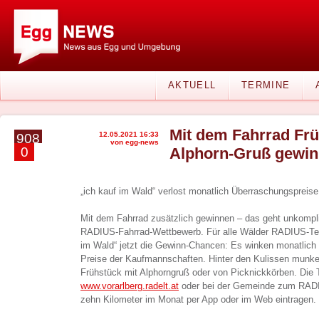
AKTUELL
TERMINE
Mit dem Fahrrad Fr
12.05.2021 16:33
908
von egg-news
0
Alphorn-Gruß gewi
„ich kauf im Wald“ verlost monatlich Überraschungspreis
Mit dem Fahrrad zusätzlich gewinnen – das geht unkompli
RADIUS-Fahrrad-Wettbewerb. Für alle Wälder RADIUS-Teil
im Wald“ jetzt die Gewinn-Chancen: Es winken monatlich 
Preise der Kaufmannschaften. Hinter den Kulissen munk
Frühstück mit Alphorngruß oder von Picknickkörben. Die T
www.vorarlberg.radelt.at
oder bei der Gemeinde zum RAD
zehn Kilometer im Monat per App oder im Web eintragen. 