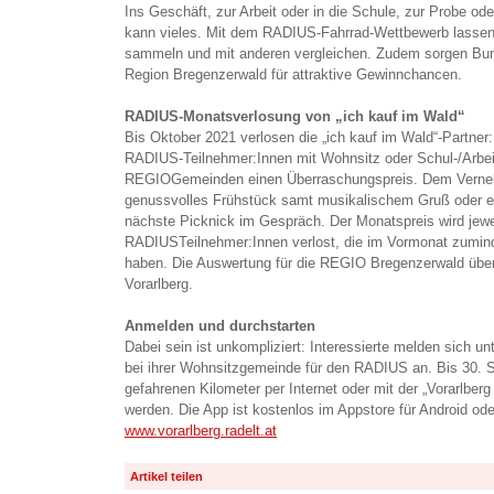
Ins Geschäft, zur Arbeit oder in die Schule, zur Probe od
kann vieles. Mit dem RADIUS-Fahrrad-Wettbewerb lassen 
sammeln und mit anderen vergleichen. Zudem sorgen Bund
Region Bregenzerwald für attraktive Gewinnchancen.
RADIUS-Monatsverlosung von „ich kauf im Wald“
Bis Oktober 2021 verlosen die „ich kauf im Wald“-Partner:
RADIUS-Teilnehmer:Innen mit Wohnsitz oder Schul-/Arbeit
REGIOGemeinden einen Überraschungspreis. Dem Verneh
genussvolles Frühstück samt musikalischem Gruß oder ei
nächste Picknick im Gespräch. Der Monatspreis wird jewei
RADIUSTeilnehmer:Innen verlost, die im Vormonat zumind
haben. Die Auswertung für die REGIO Bregenzerwald über
Vorarlberg.
Anmelden und durchstarten
Dabei sein ist unkompliziert: Interessierte melden sich un
bei ihrer Wohnsitzgemeinde für den RADIUS an. Bis 30. 
gefahrenen Kilometer per Internet oder mit der „Vorarlber
werden. Die App ist kostenlos im Appstore für Android ode
www.vorarlberg.radelt.at
Artikel teilen