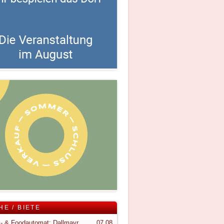
HE / BIETE
Snack- & Foodautomat; Dallmayr S150
07.08.