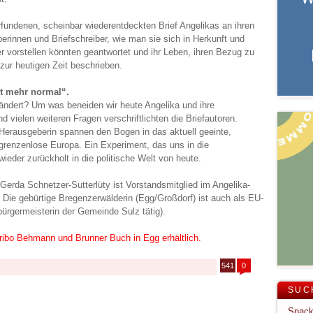
undenen, scheinbar wiederentdeckten Brief Angelikas an ihren
berinnen und Briefschreiber, wie man sie sich in Herkunft und
ger vorstellen könnten geantwortet und ihr Leben, ihren Bezug zu
zur heutigen Zeit beschrieben.
st mehr normal“.
rändert? Um was beneiden wir heute Angelika und ihre
 vielen weiteren Fragen verschriftlichten die Briefautoren.
 Herausgeberin spannen den Bogen in das aktuell geeinte,
 grenzenlose Europa. Ein Experiment, das uns in die
wieder zurückholt in die politische Welt von heute.
Gerda Schnetzer-Sutterlüty ist Vorstandsmitglied im Angelika-
 Die gebürtige Bregenzerwälderin (Egg/Großdorf) ist auch als EU-
ürgermeisterin der Gemeinde Sulz tätig).
kribo Behmann und Brunner Buch in Egg erhältlich.
541
0
SUC