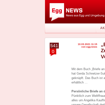
AK
„
10.03.2021 11:15
541
von egg-news
Z
0
V
Mit dem Buch „Briefe an
hat Gerda Schnetzer-Sut
geknüpft. Das Buch ist 
erhältlich …
Persönliche Briefe an d
Pünktlich zum Weltffrau
alles um Angelika Kauffm
unsere Gesellschaft dreh