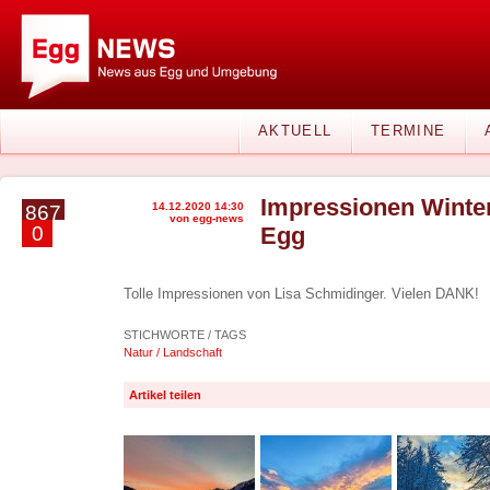
AKTUELL
TERMINE
Impressionen Winte
14.12.2020 14:30
867
von egg-news
0
Egg
Tolle Impressionen von Lisa Schmidinger. Vielen DANK!
STICHWORTE / TAGS
Natur / Landschaft
Artikel teilen