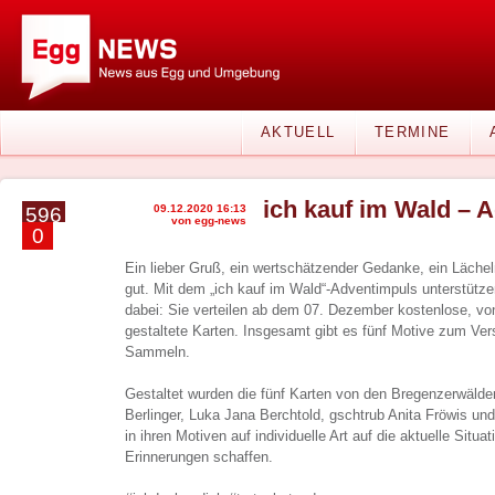
AKTUELL
TERMINE
ich kauf im Wald – 
09.12.2020 16:13
596
von egg-news
0
Ein lieber Gruß, ein wertschätzender Gedanke, ein Lächel
gut. Mit dem „ich kauf im Wald“-Adventimpuls unterstütz
dabei: Sie verteilen ab dem 07. Dezember kostenlose, vo
gestaltete Karten. Insgesamt gibt es fünf Motive zum Ve
Sammeln.
Gestaltet wurden die fünf Karten von den Bregenzerwälde
Berlinger, Luka Jana Berchtold, gschtrub Anita Fröwis un
in ihren Motiven auf individuelle Art auf die aktuelle Situa
Erinnerungen schaffen.