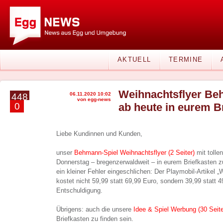
AKTUELL
TERMINE
Weihnachtsflyer Be
06.11.2020 10:02
448
von egg-news
0
ab heute in eurem B
Liebe Kundinnen und Kunden,
unser
Behmann-Spiel Weihnachtsflyer (2 Seiter)
mit tollen
Donnerstag – bregenzerwaldweit – in eurem Briefkasten zu
ein kleiner Fehler eingeschlichen: Der Playmobil-Artike
kostet nicht 59,99 statt 69,99 Euro, sondern 39,99 statt 4
Entschuldigung.
Übrigens: auch die unsere
Idee & Spiel Werbung (30 Seit
Briefkasten zu finden sein.