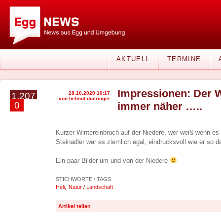
AKTUELL
TERMINE
Impressionen: Der 
28.10.2020 10:17
1.207
von helmut.dueringer
0
immer näher …..
Kurzer Wintereinbruch auf der Niedere, wer weiß wenn es
Steinadler war es ziemlich egal, eindrucksvoll wie er so d
Ein paar Bilder um und von der Niedere
STICHWORTE / TAGS
,
Heli
Natur / Landschaft
Artikel teilen