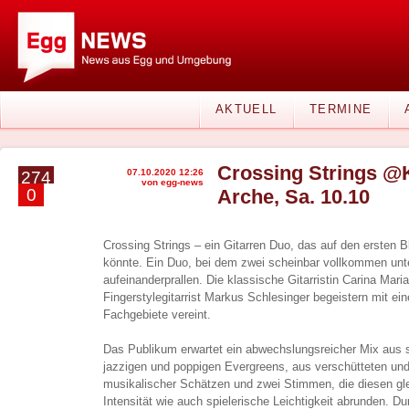
AKTUELL
TERMINE
Crossing Strings @
07.10.2020 12:26
274
von egg-news
0
Arche, Sa. 10.10
Crossing Strings – ein Gitarren Duo, das auf den ersten Bl
könnte. Ein Duo, bei dem zwei scheinbar vollkommen unt
aufeinanderprallen. Die klassische Gitarristin Carina Mari
Fingerstylegitarrist Markus Schlesinger begeistern mit 
Fachgebiete vereint.
Das Publikum erwartet ein abwechslungsreicher Mix aus s
jazzigen und poppigen Evergreens, aus verschütteten un
musikalischer Schätzen und zwei Stimmen, die diesen gl
Intensität wie auch spielerische Leichtigkeit abrunden. 