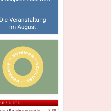
HE / BIETE
Holzkisten / Kacheln – zu verschenken
06.08.