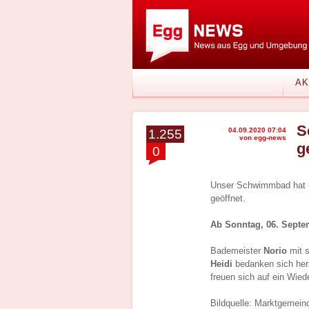
AK
S
04.09.2020 07:04
1.255
von egg-news
g
0
Unser Schwimmbad hat n
geöffnet.
Ab Sonntag, 06. Septe
Bademeister
Norio
mit s
Heidi
bedanken sich her
freuen sich auf ein Wie
Bildquelle: Marktgemein