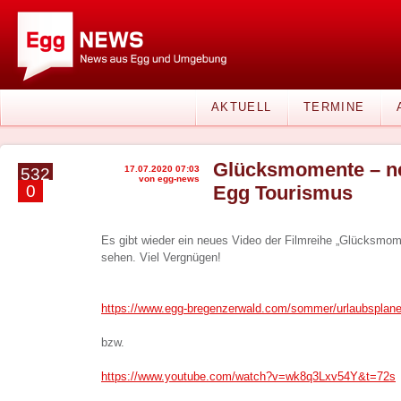
AKTUELL
TERMINE
Glücksmomente – ne
17.07.2020 07:03
532
von egg-news
0
Egg Tourismus
Es gibt wieder ein neues Video der Filmreihe „Glücksmo
sehen. Viel Vergnügen!
https://www.egg-bregenzerwald.com/sommer/urlaubsplan
bzw.
https://www.youtube.com/watch?v=wk8q3Lxv54Y&t=72s