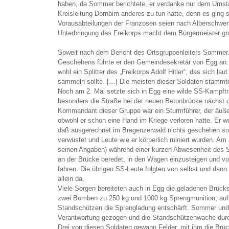
haben, da Sommer berichtete, er verdanke nur dem Umsta
Kreisleitung Dornbirn anderes zu tun hatte, denn es ging
Vorausabteilungen der Franzosen seien nach Alberschwe
Unterbringung des Freikorps macht dem Bürgermeister gr
Soweit nach dem Bericht des Ortsgruppenleiters Sommer
Geschehens führte er den Gemeindesekretär von Egg an.
wohl ein Splitter des „Freikorps Adolf Hitler“, das sich la
sammeln sollte. […] Die meisten dieser Soldaten stamm
Noch am 2. Mai setzte sich in Egg eine wilde SS-Kampftr
besonders die Straße bei der neuen Betonbrücke nächst 
Kommandant dieser Gruppe war ein Sturmführer, der äuße
obwohl er schon eine Hand im Kriege verloren hatte. Er wo
daß ausgerechnet im Bregenzerwald nichts geschehen so
verwüstet und Leute wie er körperlich ruiniert wurden. A
seinen Angaben) während einer kurzen Abwesenheit des 
an der Brücke beredet, in den Wagen einzusteigen und v
fahren. Die übrigen SS-Leute folgten von selbst und dann
allein da.
Viele Sorgen bereiteten auch in Egg die geladenen Brück
zwei Bomben zu 250 kg und 1000 kg Sprengmunition, auf
Standschützen die Sprengladung entschärft. Sommer und
Verantwortung gezogen und die Standschützenwache durch
Drei von diesen Soldaten gewann Felder, mit ihm die Brüc