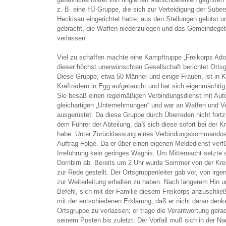
z. B. eine HJ-Gruppe, die sich zur Verteidigung der Sube
Heckisau eingerichtet hatte, aus den Stellungen gelotst 
gebracht, die Waffen niederzulegen und das Gemeindegebi
verlassen.
Viel zu schaffen machte eine Kampftruppe „Freikorps Adol
dieser höchst unerwünschten Gesellschaft berichtet Ortsg
Diese Gruppe, etwa 50 Männer und einige Frauen, ist in
Krafträdern in Egg aufgetaucht und hat sich eigenmächtig
Sie besaß einen regelmäßigen Verbindungsdienst mit Aut
gleichartigen „Unternehmungen“ und war an Waffen und V
ausgerüstet. Da diese Gruppe durch Überreden nicht fort
dem Führer der Abteilung, daß sich diese sofort bei der Kre
habe. Unter Zurücklassung eines Verbindungskommandos 
Auftrag Folge. Da er über einen eigenen Meldedienst verfü
Irreführung kein geringes Wagnis. Um Mitternacht setzte
Dornbirn ab. Bereits um 2 Uhr wurde Sommer von der Krei
zur Rede gestellt. Der Ortsgruppenleiter gab vor, von ir
zur Weiterleitung erhalten zu haben. Nach längerem Hin un
Befehl, sich mit der Familie diesem Freikorps anzuschli
mit der entschiedenen Erklärung, daß er nicht daran denke
Ortsgruppe zu verlassen; er trage die Verantwortung gerade
seinem Posten bis zuletzt. Der Vorfall muß sich in der Na