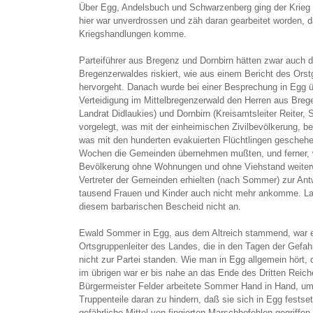
Über Egg, Andelsbuch und Schwarzenberg ging der Krieg
hier war unverdrossen und zäh daran gearbeitet worden, d
Kriegshandlungen komme.
Parteiführer aus Bregenz und Dornbirn hätten zwar auch 
Bregenzerwaldes riskiert, wie aus einem Bericht des Or
hervorgeht. Danach wurde bei einer Besprechung in Egg üb
Verteidigung im Mittelbregenzerwald den Herren aus Brege
Landrat Didlaukies) und Dornbirn (Kreisamtsleiter Reiter, 
vorgelegt, was mit der einheimischen Zivilbevölkerung, b
was mit den hunderten evakuierten Flüchtlingen geschehe
Wochen die Gemeinden übernehmen mußten, und ferner, 
Bevölkerung ohne Wohnungen und ohne Viehstand weiterw
Vertreter der Gemeinden erhielten (nach Sommer) zur Antw
tausend Frauen und Kinder auch nicht mehr ankomme. La
diesem barbarischen Bescheid nicht an.
Ewald Sommer in Egg, aus dem Altreich stammend, war e
Ortsgruppenleiter des Landes, die in den Tagen der Gefa
nicht zur Partei standen. Wie man in Egg allgemein hört, 
im übrigen war er bis nahe an das Ende des Dritten Reich
Bürgermeister Felder arbeitete Sommer Hand in Hand, 
Truppenteile daran zu hindern, daß sie sich in Egg festse
gefährliche Mittel von fingierten Marschbefehlen gegriffe