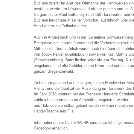
Büchele zuerst im Amt des Obmanns der Handwerker- un
bestätigt wurde. Im Löwensaal durfte er gemeinsam mit
Bürgermeister Paul Sutterlüty rund 150 Handwerker und 
Büchele berichtete in seiner Vorschau ausführlich über di
Handwerker zur Teilnahme ein.
Auch in Andelsbuch und in der Gemeinde Schwarzenberg s
Ereignisse des letzten Jahres und die Vorbereitungen für 
Mittelpunkt. Und natürlich wurde auch hier über die Lehrl
von Jodok Felder (Andelsbuch) sowie von Kurt Mathis und
(Schwarzenberg).
Statt finden wird sie am Freitag, 6. 
eingeladen sind alle Schüler, deren Eltern und natürlich
ganzen Bregenzerwald.
Ziel der im ganzen Land einzigen, reinen Handwerker-Mess
Vielfalt und die Qualität der Ausbildung im Handwerk de
Im Jahr 2018 konnten bei der Premiere Hunderte Schüleri
zahlreichen interessanten Aktivitäten begeistert werden 
aus Holz ebenso selbst gebaut werden wie ein metallener
Handy-Tasche aus Filz.
Informationen zur LET’S WERK sind unter lehrlingsmess
Facebook erhältlich.