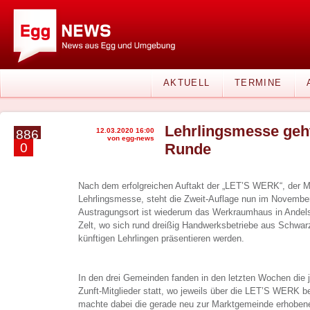
AKTUELL
TERMINE
Lehrlingsmesse geht
12.03.2020 16:00
886
von egg-news
0
Runde
Nach dem erfolgreichen Auftakt der „LET’S WERK“, der M
Lehrlingsmesse, steht die Zweit-Auflage nun im November
Austragungsort ist wiederum das Werkraumhaus in Andels
Zelt, wo sich rund dreißig Handwerksbetriebe aus Schwa
künftigen Lehrlingen präsentieren werden.
In den drei Gemeinden fanden in den letzten Wochen die
Zunft-Mitglieder statt, wo jeweils über die LET’S WERK b
machte dabei die gerade neu zur Marktgemeinde erhob