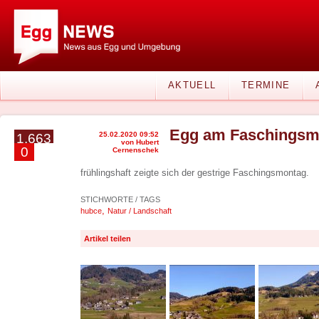
AKTUELL
TERMINE
Egg am Faschingsm
25.02.2020 09:52
1.663
von Hubert
0
Cernenschek
frühlingshaft zeigte sich der gestrige Faschingsmontag.
STICHWORTE / TAGS
,
hubce
Natur / Landschaft
Artikel teilen