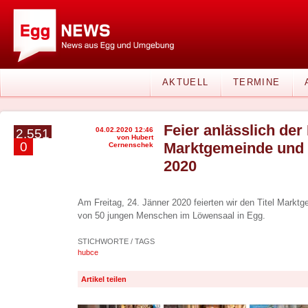
AKTUELL
TERMINE
Feier anlässlich de
04.02.2020 12:46
2.551
von Hubert
0
Marktgemeinde und 
Cernenschek
2020
Am Freitag, 24. Jänner 2020 feierten wir den Titel Marktge
von 50 jungen Menschen im Löwensaal in Egg.
STICHWORTE / TAGS
hubce
Artikel teilen