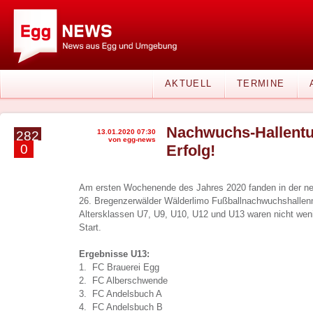
AKTUELL
TERMINE
Nachwuchs-Hallentur
13.01.2020 07:30
282
von egg-news
0
Erfolg!
Am ersten Wochenende des Jahres 2020 fanden in der ne
26. Bregenzerwälder Wälderlimo Fußballnachwuchshallenme
Altersklassen U7, U9, U10, U12 und U13 waren nicht wen
Start.
Ergebnisse U13:
1. FC Brauerei Egg
2. FC Alberschwende
3. FC Andelsbuch A
4. FC Andelsbuch B