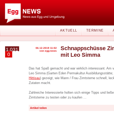
AKTUELL
TERMINE
Schnappschüsse Zi
06.12.2019 11:02
1.031
von egg-news
0
mit Leo Simma
Das hat Spaß gemacht und war wirklich interessant. Am 
Leo Simma (Garten Eden Permakultur Ausbildungsstätte
Hittisau
) gezeigt, wie Mann / Frau Zimtsterne schnell, le
Zutaten macht.
Zahlreiche Interessierte holten sich einige Tipps und ließ
Zimtsterne zu testen oder zu kaufen …
Artikel teilen