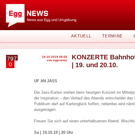
AKTUELL
TERMINE
KONZERTE Bahnhof
19.10.2019 08:05
797
von egg-news
0
| 19. und 20.10.
UF AN JASS
Die Jass-Karten stehen beim heurigen Konzert im Mittel
die Inspiration – den Verlauf des Abends entscheidet das
Publikum darf auf Kartenglück hoffen, nebenbei wird näm
ausgetragen.
Freuen Sie sich auf einen unterhaltsamen Abend. Mischl
Sa | 19.10.19 | 20 Uhr