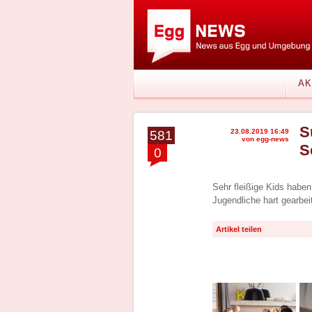
AK
S
23.08.2019 16:49
581
von egg-news
S
0
Sehr fleißige Kids hab
Jugendliche hart gearbei
Artikel teilen