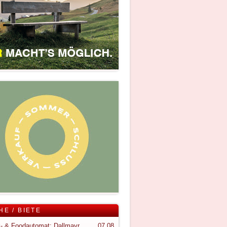
HE / BIETE
Snack- & Foodautomat; Dallmayr S150
07.08.