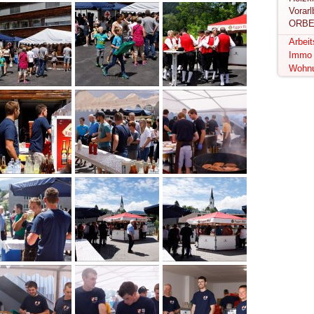
ORBE
Arbei
Immo
Wohn