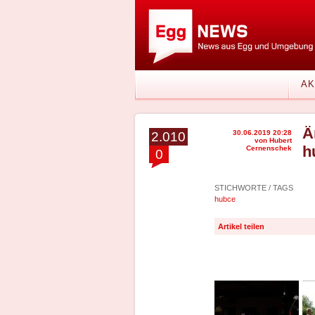
AK
Ä
30.06.2019 20:28
2.010
von Hubert
h
Cernenschek
0
STICHWORTE / TAGS
hubce
Artikel teilen