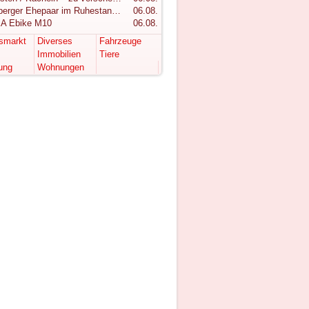
Vorarlberger Ehepaar im Ruhestand sucht ruhigen Rückzugsort im Bregenzerwald
06.08.
A Ebike M10
06.08.
tsmarkt
Diverses
Fahrzeuge
Immobilien
Tiere
ung
Wohnungen