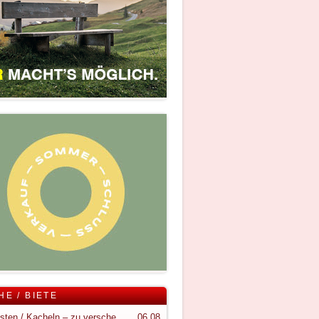
HE / BIETE
Holzkisten / Kacheln – zu verschenken
06.08.