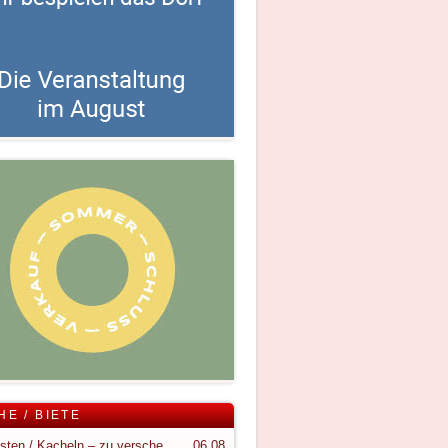
HE / BIETE
Holzkisten / Kacheln – zu verschenken
06.08.