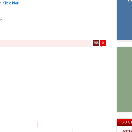
e:
Klick hier!
r
755
0
SUC