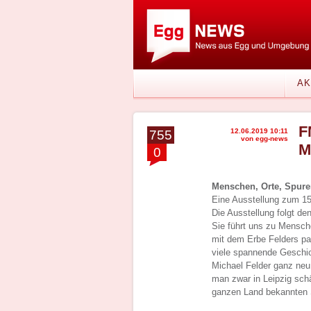
AK
F
12.06.2019 10:11
755
von egg-news
M
0
Menschen, Orte, Spur
Eine Ausstellung zum 15
Die Ausstellung folgt de
Sie führt uns zu Mensche
mit dem Erbe Felders pa
viele spannende Geschic
Michael Felder ganz neu
man zwar in Leipzig schä
ganzen Land bekannten Sc