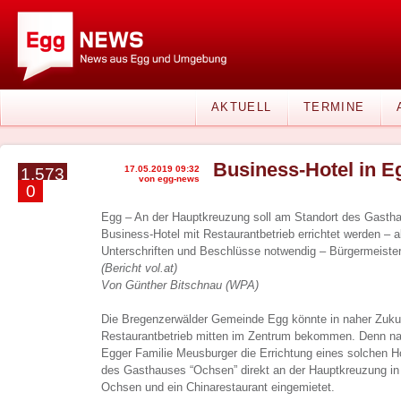
AKTUELL
TERMINE
Business-Hotel in E
17.05.2019 09:32
1.573
von egg-news
0
Egg – An der Hauptkreuzung soll am Standort des Gasth
Business-Hotel mit Restaurantbetrieb errichtet werden – a
Unterschriften und Beschlüsse notwendig – Bürgermeiste
(Bericht vol.at)
Von Günther Bitschnau (WPA)
Die Bregenzerwälder Gemeinde Egg könnte in naher Zukun
Restaurantbetrieb mitten im Zentrum bekommen. Denn nac
Egger Familie Meusburger die Errichtung eines solchen H
des Gasthauses “Ochsen” direkt an der Hauptkreuzung in 
Ochsen und ein Chinarestaurant eingemietet.