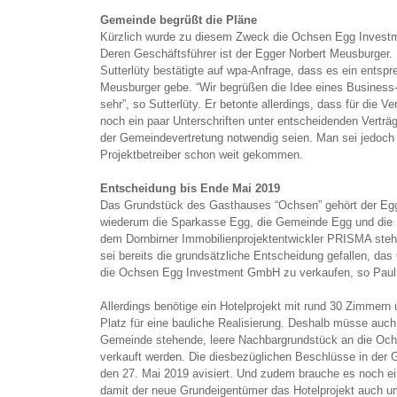
Gemeinde begrüßt die Pläne
Kürzlich wurde zu diesem Zweck die Ochsen Egg Invest
Deren Geschäftsführer ist der Egger Norbert Meusburger.
Sutterlüty bestätigte auf wpa-Anfrage, dass es ein entsp
Meusburger gebe. “Wir begrüßen die Idee eines Business
sehr”, so Sutterlüty. Er betonte allerdings, dass für die V
noch ein paar Unterschriften unter entscheidenden Verträ
der Gemeindevertretung notwendig seien. Man sei jedoch
Projektbetreiber schon weit gekommen.
Entscheidung bis Ende Mai 2019
Das Grundstück des Gasthauses “Ochsen” gehört der Egg
wiederum die Sparkasse Egg, die Gemeinde Egg und die 
dem Dornbirner Immobilienprojektentwickler PRISMA steh
sei bereits die grundsätzliche Entscheidung gefallen, da
die Ochsen Egg Investment GmbH zu verkaufen, so Paul S
Allerdings benötige ein Hotelprojekt mit rund 30 Zimmern
Platz für eine bauliche Realisierung. Deshalb müsse auc
Gemeinde stehende, leere Nachbargrundstück an die O
verkauft werden. Die diesbezüglichen Beschlüsse in der 
den 27. Mai 2019 avisiert. Und zudem brauche es noch ei
damit der neue Grundeigentümer das Hotelprojekt auch 