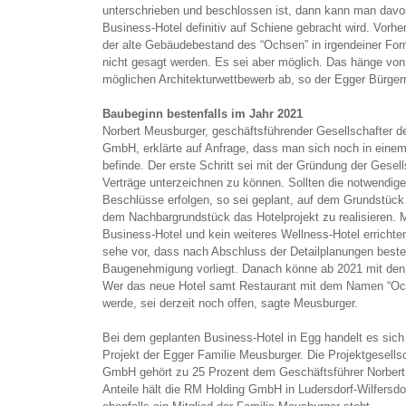
unterschrieben und beschlossen ist, dann kann man dav
Business-Hotel definitiv auf Schiene gebracht wird. Vorher
der alte Gebäudebestand des “Ochsen” in irgendeiner Form
nicht gesagt werden. Es sei aber möglich. Das hänge von
möglichen Architekturwettbewerb ab, so der Egger Bürger
Baubeginn bestenfalls im Jahr 2021
Norbert Meusburger, geschäftsführender Gesellschafter 
GmbH, erklärte auf Anfrage, dass man sich noch in eine
befinde. Der erste Schritt sei mit der Gründung der Gesel
Verträge unterzeichnen zu können. Sollten die notwendige
Beschlüsse erfolgen, so sei geplant, auf dem Grundstüc
dem Nachbargrundstück das Hotelprojekt zu realisieren. M
Business-Hotel und kein weiteres Wellness-Hotel errichte
sehe vor, dass nach Abschluss der Detailplanungen beste
Baugenehmigung vorliegt. Danach könne ab 2021 mit den
Wer das neue Hotel samt Restaurant mit dem Namen “Och
werde, sei derzeit noch offen, sagte Meusburger.
Bei dem geplanten Business-Hotel in Egg handelt es sich
Projekt der Egger Familie Meusburger. Die Projektgesell
GmbH gehört zu 25 Prozent dem Geschäftsführer Norbert 
Anteile hält die RM Holding GmbH in Ludersdorf-Wilfersdorf