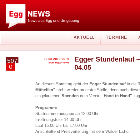
AKTUELL
TERMINE
Egger Stundenlauf –
03.05.2019 06:11
507
von egg-news
0
04.05
An diesem Samstag geht der
Egger Stundenlauf
in die 
Mithelfen“
steht wieder an erster Stelle, denn auch die
eingelaufenen
Spenden
dem Verein
“Hand in Hand”
zug
Programm:
Startnummerausgabe ab 12.00 Uhr
Eröffnungsfeier 14.00 Uhr
Lauf 15.00 Uhr bis 17.00 Uhr
Anschließend Preisverteilung mit dem Wälder Echo.