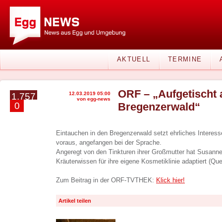
AKTUELL
TERMINE
ORF – „Aufgetischt
12.03.2019 05:00
1.757
von egg-news
0
Bregenzerwald“
Eintauchen in den Bregenzerwald setzt ehrliches Interes
voraus, angefangen bei der Sprache.
Angeregt von den Tinkturen ihrer Großmutter hat Susanne
Kräuterwissen für ihre eigene Kosmetiklinie adaptiert (Quel
Zum Beitrag in der ORF-TVTHEK:
Klick hier!
Artikel teilen