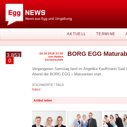
AKTUELL
TERMINE
BORG EGG Maturaba
24.10.2018 21:20
3.853
von Hubert
0
Cernenschek
Vergangenen Samstag fand im Angelika Kauffmann-Saal 
Abend der BORG EGG – Maturanten statt.
STICHWORTE / TAGS
hubce
Artikel teilen