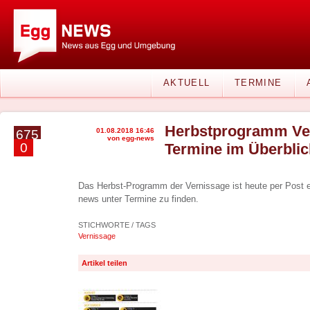
AKTUELL
TERMINE
Herbstprogramm Ver
01.08.2018 16:46
675
von egg-news
0
Termine im Überblic
Das Herbst-Programm der Vernissage ist heute per Post ei
news unter Termine zu finden.
STICHWORTE / TAGS
Vernissage
Artikel teilen