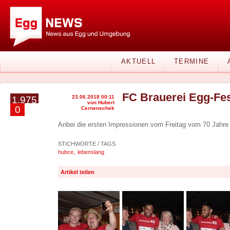
AKTUELL
TERMINE
FC Brauerei Egg-Fes
23.06.2018 00:11
1.975
von Hubert
0
Cernenschek
Anbei die ersten Impressionen vom Freitag vom 70 Jahre
STICHWORTE / TAGS
,
hubce
lebenslang
Artikel teilen