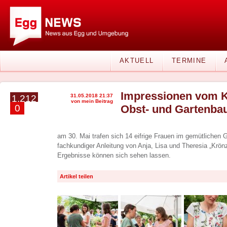
AKTUELL
TERMINE
Impressionen vom K
31.05.2018 21:37
1.212
von mein Beitrag
0
Obst- und Gartenba
am 30. Mai trafen sich 14 eifrige Frauen im gemütlichen 
fachkundiger Anleitung von Anja, Lisa und Theresia „Krön
Ergebnisse können sich sehen lassen.
Artikel teilen