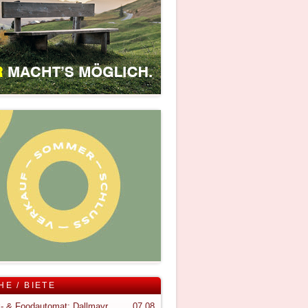
HE / BIETE
Snack- & Foodautomat; Dallmayr S150
07.08.