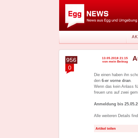
AK
A
13.05.2018 21:15
956
von mein Beitrag
0
Die einen haben ihn sch
den
6-er vorne dran
.
Wenn das kein Anlass für
freuen uns auf zwei gemü
Anmeldung bis 25.05.2
Alle weiteren Details find
Artikel teilen