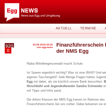
AKTUELL
TERMINE
Finanzführerschein f
03.05.2018 20:25
920
von egg-news
0
der NMS Egg
Raiba Mittelbregenzerwald macht Schule.
Ist Sparen eigentlich wichtig? Was ist eine IBAN? Und wi
eigenen Taschengeld? Jede Menge Fragen hatten Jugend
Egg
mit dabei, als sie kürzlich unsere Bank besuchten.
Ba
Hirschbühl und Jugendreferentin Sandra Schneider
em
mit Tipps und Infos parat.
Die dritten Klassen der NMS Egg kamen im Rahmen des V
Finanzführerscheins bei uns vorbei: Dabei bekamen sie e