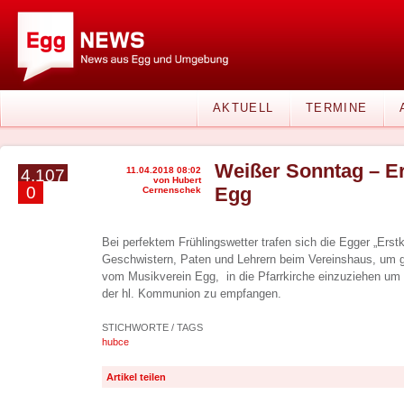
AKTUELL
TERMINE
Weißer Sonntag – E
11.04.2018 08:02
4.107
von Hubert
0
Egg
Cernenschek
Bei perfektem Frühlingswetter trafen sich die Egger „Ers
Geschwistern, Paten und Lehrern beim Vereinshaus, um ge
vom Musikverein Egg, in die Pfarrkirche einzuziehen u
der hl. Kommunion zu empfangen.
STICHWORTE / TAGS
hubce
Artikel teilen