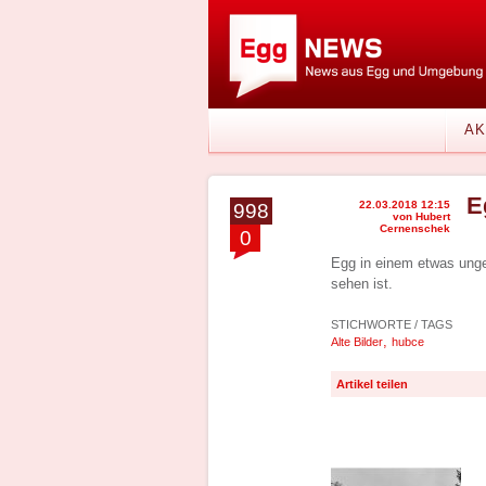
AK
E
22.03.2018 12:15
998
von Hubert
Cernenschek
0
Egg in einem etwas unge
sehen ist.
STICHWORTE / TAGS
,
Alte Bilder
hubce
Artikel teilen