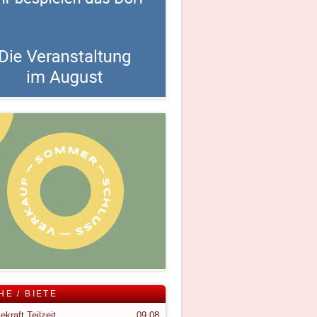
HE / BIETE
ekraft Teilzeit
09.08.