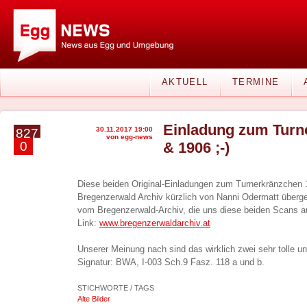
AKTUELL
TERMINE
Einladung zum Turn
30.11.2017 19:00
827
von egg-news
0
& 1906 ;-)
Diese beiden Original-Einladungen zum Turnerkränzchen
Bregenzerwald Archiv kürzlich von Nanni Odermatt überge
vom Bregenzerwald-Archiv, die uns diese beiden Scans auf
Link:
www.bregenzerwaldarchiv.at
Unserer Meinung nach sind das wirklich zwei sehr tolle u
Signatur: BWA, I-003 Sch.9 Fasz. 118 a und b.
STICHWORTE / TAGS
Alte Bilder