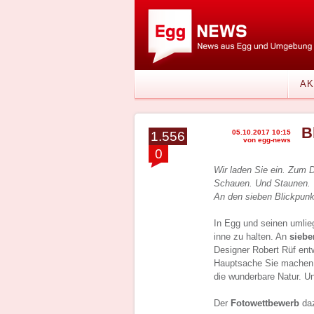
AK
B
05.10.2017 10:15
1.556
von egg-news
0
Wir laden Sie ein. Zum 
Schauen. Und Staunen.
An den sieben Blickpun
In Egg und seinen umli
inne zu halten. An
siebe
Designer Robert Rüf entw
Hauptsache Sie machen e
die wunderbare Natur. U
Der
Fotowettbewerb
daz