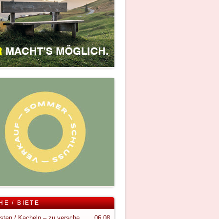
HE / BIETE
Holzkisten / Kacheln – zu verschenken
06.08.