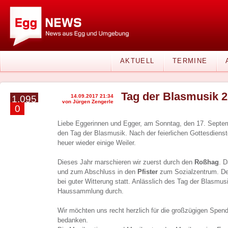
AKTUELL
TERMINE
Tag der Blasmusik 
14.09.2017 21:34
1.095
von Jürgen Zengerle
0
Liebe Eggerinnen und Egger, am Sonntag, den 17. Septem
den Tag der Blasmusik. Nach der feierlichen Gottesdiens
heuer wieder einige Weiler.
Dieses Jahr marschieren wir zuerst durch den
Roßhag
. 
und zum Abschluss in den
Pfister
zum Sozialzentrum. Der
bei guter Witterung statt. Anlässlich des Tag der Blasmusi
Haussammlung durch.
Wir möchten uns recht herzlich für die großzügigen Spen
bedanken.