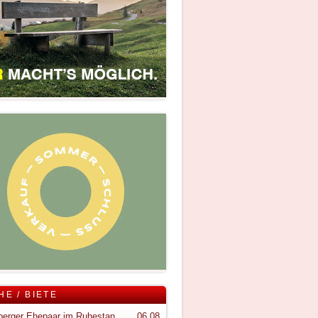
HE / BIETE
Vorarlberger Ehepaar im Ruhestand sucht ruhigen Rückzugsort im Bregenzerwald
06.08.