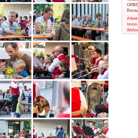
ORBE
Bezau
Arbei
Immo
Wohn