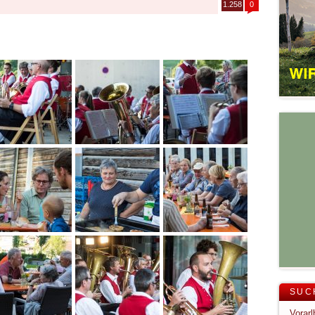
1.258
0
SUC