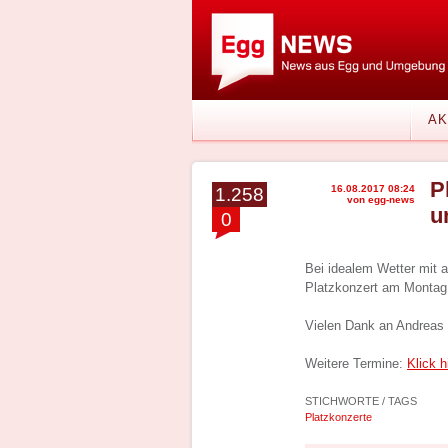
AK
P
16.08.2017 08:24
1.258
von egg-news
u
0
Bei idealem Wetter mit
Platzkonzert am Montag,
Vielen Dank an Andreas H
Weitere Termine:
Klick h
STICHWORTE / TAGS
Platzkonzerte